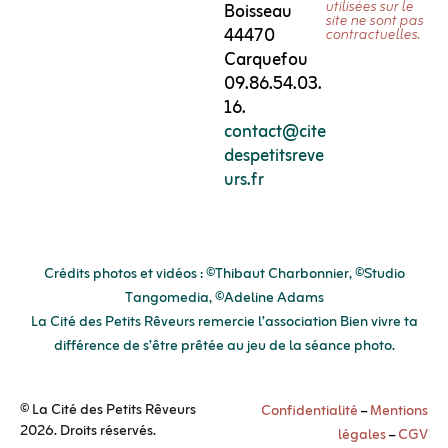
utilisées sur le
Boisseau
site ne sont pas
44470
contractuelles.
Carquefou
09.86.54.03.
16.
contact@cite
despetitsreve
urs.fr
Crédits photos et vidéos : ©Thibaut Charbonnier, ©Studio
Tangomedia, ©Adeline Adams
La Cité des Petits Rêveurs remercie l’association
Bien vivre ta
différence
de s’être prêtée au jeu de la séance photo.
© La Cité des Petits Rêveurs
Confidentialité
–
Mentions
2026. Droits réservés.
légales
–
CGV