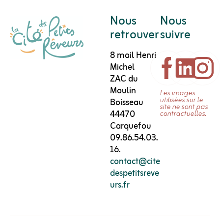
Skip
to
Nous
Nous
Content
retrouver
suivre
8 mail Henri
Michel
ZAC du
Moulin
Les images
utilisées sur le
Boisseau
site ne sont pas
44470
contractuelles.
Carquefou
09.86.54.03.
16.
contact@cite
despetitsreve
urs.fr