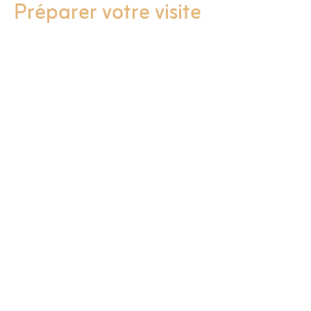
Préparer votre visite
Venir nous voir
La Cité des Petits Rêveurs se trouve au 8 mail Henri
Michel, dans la zone du Moulin Boisseau à Carquefou
(44470).