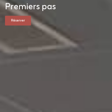
P
r
e
m
i
e
r
s
p
a
s
Réserver