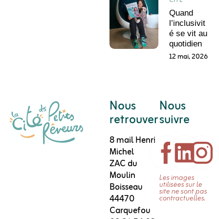
CITÉ
Quand
l’inclusivit
é se vit au
quotidien
12 mai, 2026
Nous
Nous
retrouver
suivre
8 mail Henri
Michel
ZAC du
Moulin
Les images
utilisées sur le
Boisseau
site ne sont pas
44470
contractuelles.
Carquefou